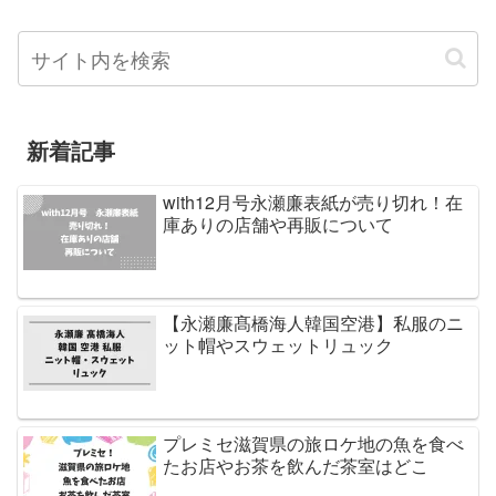
新着記事
with12月号永瀬廉表紙が売り切れ！在
庫ありの店舗や再販について
【永瀬廉髙橋海人韓国空港】私服のニ
ット帽やスウェットリュック
プレミセ滋賀県の旅ロケ地の魚を食べ
たお店やお茶を飲んだ茶室はどこ