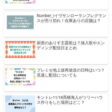
Number_iイヴサンローランフレグラン
スが売り切れ！在庫ありの店舗は？
厨房のありす主題歌は？挿入歌やエン
ディング配信日まとめ
プレミセ地上波再放送の日時はいつ？
見逃し配信についても
キントレ11/18髙橋海人がツリーハウ
ス作りをした場所はどこ？