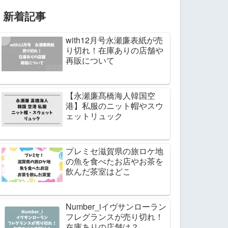
新着記事
with12月号永瀬廉表紙が売
り切れ！在庫ありの店舗や
再販について
【永瀬廉髙橋海人韓国空
港】私服のニット帽やスウ
ェットリュック
プレミセ滋賀県の旅ロケ地
の魚を食べたお店やお茶を
飲んだ茶室はどこ
Number_iイヴサンローラン
フレグランスが売り切れ！
在庫ありの店舗は？