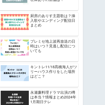
厨房のありす主題歌は？挿
入歌やエンディング配信日
まとめ
プレミセ地上波再放送の日
時はいつ？見逃し配信につ
いても
キントレ11/18髙橋海人がツ
リーハウス作りをした場所
はどこ？
永瀬廉料理ドラマ出演の噂
は本当？情報まとめ2024年
1月期日テレ