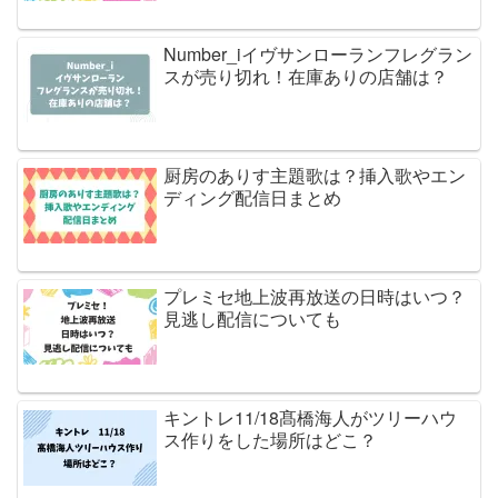
Number_iイヴサンローランフレグラン
スが売り切れ！在庫ありの店舗は？
厨房のありす主題歌は？挿入歌やエン
ディング配信日まとめ
プレミセ地上波再放送の日時はいつ？
見逃し配信についても
キントレ11/18髙橋海人がツリーハウ
ス作りをした場所はどこ？