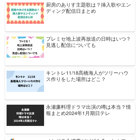
厨房のありす主題歌は？挿入歌やエン
ディング配信日まとめ
プレミセ地上波再放送の日時はいつ？
見逃し配信についても
キントレ11/18髙橋海人がツリーハウ
ス作りをした場所はどこ？
永瀬廉料理ドラマ出演の噂は本当？情
報まとめ2024年1月期日テレ