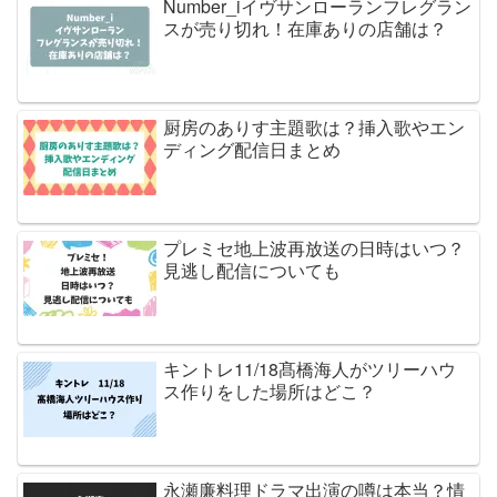
Number_iイヴサンローランフレグラン
スが売り切れ！在庫ありの店舗は？
厨房のありす主題歌は？挿入歌やエン
ディング配信日まとめ
プレミセ地上波再放送の日時はいつ？
見逃し配信についても
キントレ11/18髙橋海人がツリーハウ
ス作りをした場所はどこ？
永瀬廉料理ドラマ出演の噂は本当？情