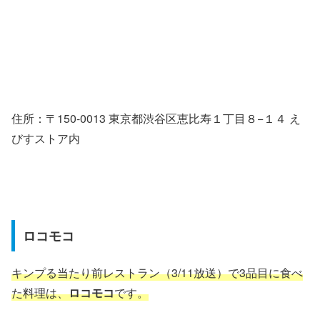
住所：〒150-0013 東京都渋谷区恵比寿１丁目８−１４ え
びすストア内
ロコモコ
キンプる当たり前レストラン（3/11放送）で3品目に食べ
た料理は、
ロコモコ
です。