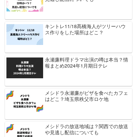
キントレ11/18髙橋海人がツリーハウ
ス作りをした場所はどこ？
永瀬廉料理ドラマ出演の噂は本当？情
報まとめ2024年1月期日テレ
メシドラ永瀬廉がピザを食べたカフェ
はどこ？埼玉県秩父市ロケ地
メシドラの放送地域は？関西での放送
や見逃し配信についても