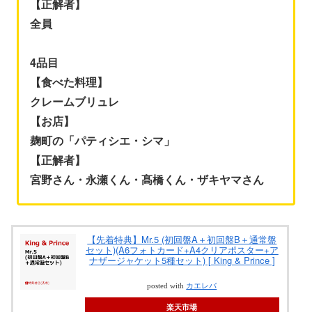
【正解者】
全員
4品目
【食べた料理】
クレームブリュレ
【お店】
麹町の「パティシエ・シマ」
【正解者】
宮野さん・永瀬くん・髙橋くん・ザキヤマさん
【先着特典】Mr.5 (初回盤A＋初回盤B＋通常盤
セット)(A6フォトカード+A4クリアポスター+ア
ナザージャケット5種セット) [ King & Prince ]
posted with
カエレバ
楽天市場