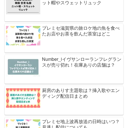
ット帽やスウェットリュック
プレミセ滋賀県の旅ロケ地の魚を食べ
たお店やお茶を飲んだ茶室はどこ
Number_iイヴサンローランフレグラン
スが売り切れ！在庫ありの店舗は？
厨房のありす主題歌は？挿入歌やエン
ディング配信日まとめ
プレミセ地上波再放送の日時はいつ？
見逃し配信についても