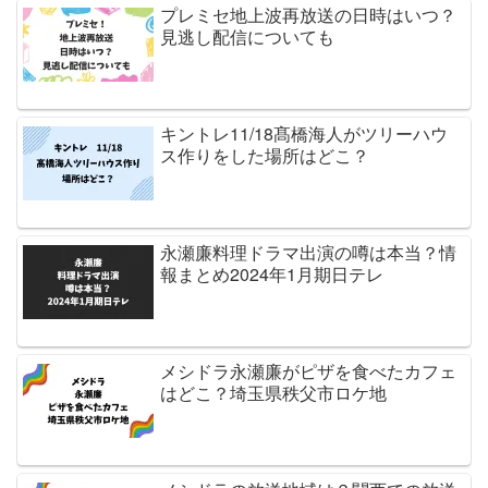
プレミセ地上波再放送の日時はいつ？
見逃し配信についても
キントレ11/18髙橋海人がツリーハウ
ス作りをした場所はどこ？
永瀬廉料理ドラマ出演の噂は本当？情
報まとめ2024年1月期日テレ
メシドラ永瀬廉がピザを食べたカフェ
はどこ？埼玉県秩父市ロケ地