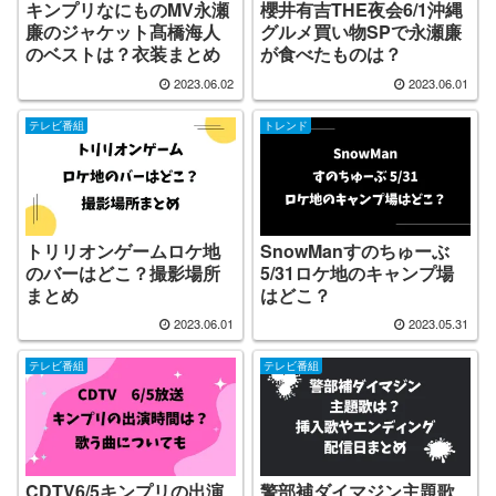
キンプリなにものMV永瀬
櫻井有吉THE夜会6/1沖縄
廉のジャケット髙橋海人
グルメ買い物SPで永瀬廉
のベストは？衣装まとめ
が食べたものは？
2023.06.02
2023.06.01
テレビ番組
トレンド
トリリオンゲームロケ地
SnowManすのちゅーぶ
のバーはどこ？撮影場所
5/31ロケ地のキャンプ場
まとめ
はどこ？
2023.06.01
2023.05.31
テレビ番組
テレビ番組
CDTV6/5キンプリの出演
警部補ダイマジン主題歌