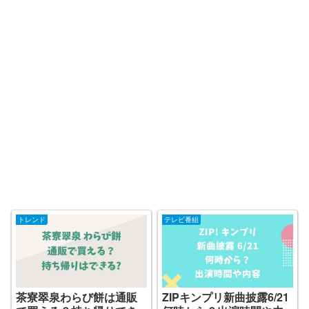
トレンド
テレビ番組
茶寮翠泉わらび餅は通販
ZIPキンプリ新曲披露6/21