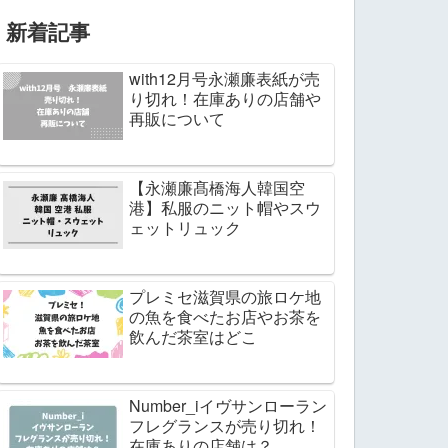
新着記事
with12月号永瀬廉表紙が売
り切れ！在庫ありの店舗や
再販について
【永瀬廉髙橋海人韓国空
港】私服のニット帽やスウ
ェットリュック
プレミセ滋賀県の旅ロケ地
の魚を食べたお店やお茶を
飲んだ茶室はどこ
Number_iイヴサンローラン
フレグランスが売り切れ！
在庫ありの店舗は？