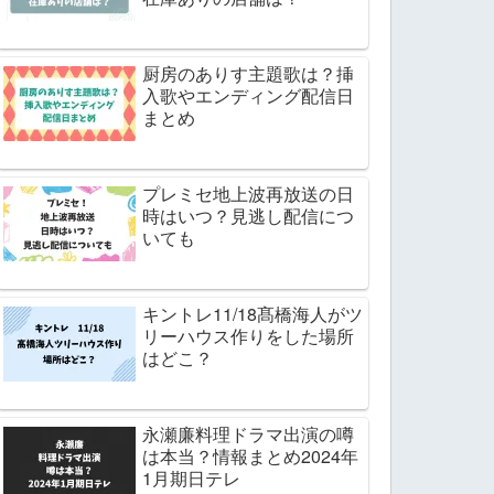
厨房のありす主題歌は？挿
入歌やエンディング配信日
まとめ
プレミセ地上波再放送の日
時はいつ？見逃し配信につ
いても
キントレ11/18髙橋海人がツ
リーハウス作りをした場所
はどこ？
永瀬廉料理ドラマ出演の噂
は本当？情報まとめ2024年
1月期日テレ