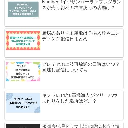
Number_iイヴサンローランフレグラン
スが売り切れ！在庫ありの店舗は？
厨房のありす主題歌は？挿入歌やエン
ディング配信日まとめ
プレミセ地上波再放送の日時はいつ？
見逃し配信についても
キントレ11/18髙橋海人がツリーハウ
ス作りをした場所はどこ？
永瀬廉料理ドラマ出演の噂は本当？情