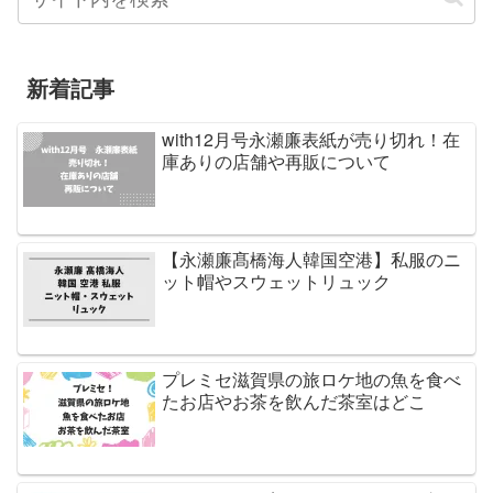
新着記事
with12月号永瀬廉表紙が売り切れ！在
庫ありの店舗や再販について
【永瀬廉髙橋海人韓国空港】私服のニ
ット帽やスウェットリュック
プレミセ滋賀県の旅ロケ地の魚を食べ
たお店やお茶を飲んだ茶室はどこ