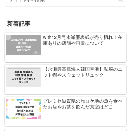
新着記事
with12月号永瀬廉表紙が売り切れ！在
庫ありの店舗や再販について
【永瀬廉髙橋海人韓国空港】私服のニ
ット帽やスウェットリュック
プレミセ滋賀県の旅ロケ地の魚を食べ
たお店やお茶を飲んだ茶室はどこ