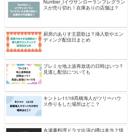
Number_iイヴサンローランフレグラン
スが売り切れ！在庫ありの店舗は？
厨房のありす主題歌は？挿入歌やエン
ディング配信日まとめ
プレミセ地上波再放送の日時はいつ？
見逃し配信についても
キントレ11/18髙橋海人がツリーハウ
ス作りをした場所はどこ？
永瀬廉料理ドラマ出演の噂は本当？情