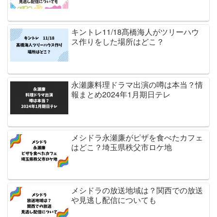
キントレ11/18髙橋海人がツリーハウ
ス作りをした場所はどこ？
永瀬廉料理ドラマ出演の噂は本当？情
報まとめ2024年1月期日テレ
メシドラ永瀬廉がピザを食べたカフェ
はどこ？埼玉県秩父市ロケ地
メシドラの放送地域は？関西での放送
や見逃し配信についても