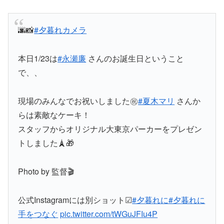
🌆📸
#夕暮れカメラ
本日1/23は
#永瀬廉
さんのお誕生日ということ
で、、
現場のみんなでお祝いしました㊗️
#夏木マリ
さんか
らは素敵なケーキ！
スタッフからオリジナル大東京パーカーをプレゼン
トしました🗼🎁
Photo by 監督🎬
公式Instagramには別ショット☑︎
#夕暮れに
#夕暮れに
手をつなぐ
pic.twitter.com/tWGuJFIu4P