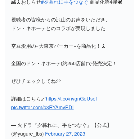
🌆🗼おしらせ
#夕暮れに手をつなぐ
商品化第4弾🕊
視聴者の皆様からの沢山のお声をいただき、
ドン・キホーテとのコラボが実現しました！
空豆愛用の«大東京パーカー»を商品化！🗼
全国のドン・キホーテ(約250店舗)で発売決定！
ぜひチェックしてね💭
詳細はこちら🔗
https://t.co/nvgnGoUsef
pic.twitter.com/b3RYAmvPDI
— 火ドラ『夕暮れに、手をつなぐ』【公式】
(@yugure_tbs)
February 27, 2023