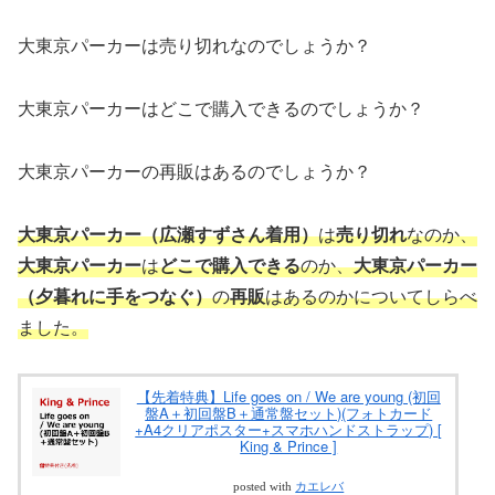
大東京パーカーは売り切れなのでしょうか？
大東京パーカーはどこで購入できるのでしょうか？
大東京パーカーの再販はあるのでしょうか？
大東京パーカー（広瀬すずさん着用）
は
売り切れ
なのか、
大東京パーカー
は
どこで購入できる
のか、
大東京パーカー
（夕暮れに手をつなぐ）
の
再販
はあるのかについてしらべ
ました。
【先着特典】Life goes on / We are young (初回
盤A＋初回盤B＋通常盤セット)(フォトカード
+A4クリアポスター+スマホハンドストラップ) [
King & Prince ]
posted with
カエレバ