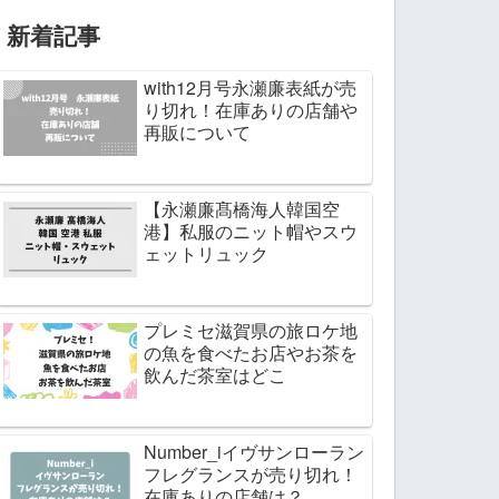
新着記事
with12月号永瀬廉表紙が売
り切れ！在庫ありの店舗や
再販について
【永瀬廉髙橋海人韓国空
港】私服のニット帽やスウ
ェットリュック
プレミセ滋賀県の旅ロケ地
の魚を食べたお店やお茶を
飲んだ茶室はどこ
Number_iイヴサンローラン
フレグランスが売り切れ！
在庫ありの店舗は？