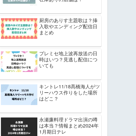
厨房のありす主題歌は？挿
入歌やエンディング配信日
まとめ
プレミセ地上波再放送の日
時はいつ？見逃し配信につ
いても
キントレ11/18髙橋海人がツ
リーハウス作りをした場所
はどこ？
永瀬廉料理ドラマ出演の噂
は本当？情報まとめ2024年
1月期日テレ