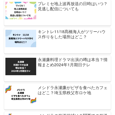
プレミセ地上波再放送の日時はいつ？
見逃し配信についても
キントレ11/18髙橋海人がツリーハウ
ス作りをした場所はどこ？
永瀬廉料理ドラマ出演の噂は本当？情
報まとめ2024年1月期日テレ
メシドラ永瀬廉がピザを食べたカフェ
はどこ？埼玉県秩父市ロケ地