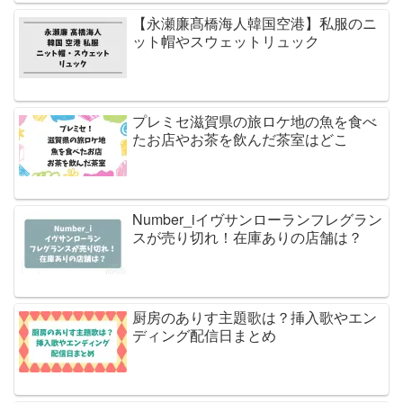
【永瀬廉髙橋海人韓国空港】私服のニ
ット帽やスウェットリュック
プレミセ滋賀県の旅ロケ地の魚を食べ
たお店やお茶を飲んだ茶室はどこ
Number_iイヴサンローランフレグラン
スが売り切れ！在庫ありの店舗は？
厨房のありす主題歌は？挿入歌やエン
ディング配信日まとめ