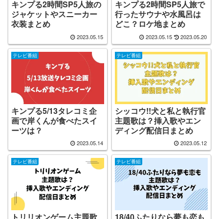
キンプる2時間SP5人旅の
キンプる2時間SP5人旅で
ジャケットやスニーカー
行ったサウナや水風呂は
衣装まとめ
どこ？ロケ地まとめ
2023.05.15
2023.05.15
2023.05.20
テレビ番組
テレビ番組
キンプる5/13タレコミ企
シッコウ!!犬と私と執行官
画で岸くんが食べたスイ
主題歌は？挿入歌やエン
ーツは？
ディング配信日まとめ
2023.05.14
2023.05.12
テレビ番組
テレビ番組
トリリオンゲーム主題歌
18/40ふたりなら夢も恋も