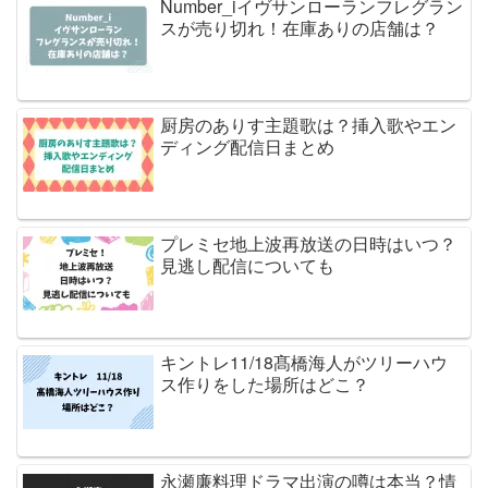
Number_iイヴサンローランフレグラン
スが売り切れ！在庫ありの店舗は？
厨房のありす主題歌は？挿入歌やエン
ディング配信日まとめ
プレミセ地上波再放送の日時はいつ？
見逃し配信についても
キントレ11/18髙橋海人がツリーハウ
ス作りをした場所はどこ？
永瀬廉料理ドラマ出演の噂は本当？情