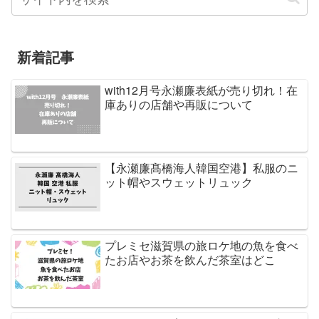
新着記事
with12月号永瀬廉表紙が売り切れ！在
庫ありの店舗や再販について
【永瀬廉髙橋海人韓国空港】私服のニ
ット帽やスウェットリュック
プレミセ滋賀県の旅ロケ地の魚を食べ
たお店やお茶を飲んだ茶室はどこ