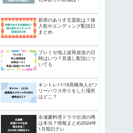
厨房のありす主題歌は？挿
入歌やエンディング配信日
まとめ
プレミセ地上波再放送の日
時はいつ？見逃し配信につ
いても
キントレ11/18髙橋海人がツ
リーハウス作りをした場所
はどこ？
永瀬廉料理ドラマ出演の噂
は本当？情報まとめ2024年
1月期日テレ