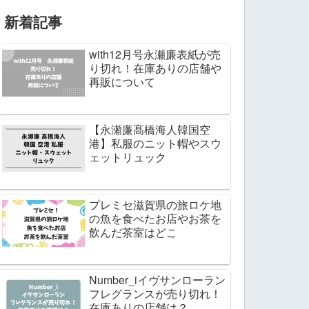
新着記事
with12月号永瀬廉表紙が売
り切れ！在庫ありの店舗や
再販について
【永瀬廉髙橋海人韓国空
港】私服のニット帽やスウ
ェットリュック
プレミセ滋賀県の旅ロケ地
の魚を食べたお店やお茶を
飲んだ茶室はどこ
Number_iイヴサンローラン
フレグランスが売り切れ！
在庫ありの店舗は？