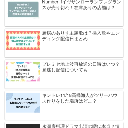
Number_iイヴサンローランフレグラン
スが売り切れ！在庫ありの店舗は？
厨房のありす主題歌は？挿入歌やエン
ディング配信日まとめ
プレミセ地上波再放送の日時はいつ？
見逃し配信についても
キントレ11/18髙橋海人がツリーハウ
ス作りをした場所はどこ？
永瀬廉料理ドラマ出演の噂は本当？情