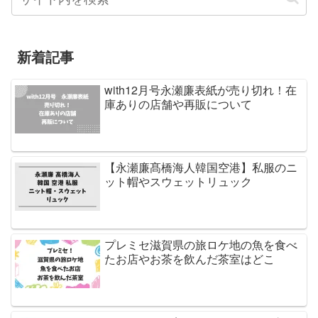
新着記事
with12月号永瀬廉表紙が売り切れ！在
庫ありの店舗や再販について
【永瀬廉髙橋海人韓国空港】私服のニ
ット帽やスウェットリュック
プレミセ滋賀県の旅ロケ地の魚を食べ
たお店やお茶を飲んだ茶室はどこ