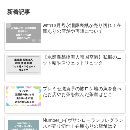
新着記事
with12月号永瀬廉表紙が売り切れ！在
庫ありの店舗や再販について
【永瀬廉髙橋海人韓国空港】私服のニ
ット帽やスウェットリュック
プレミセ滋賀県の旅ロケ地の魚を食べ
たお店やお茶を飲んだ茶室はどこ
Number_iイヴサンローランフレグラン
スが売り切れ！在庫ありの店舗は？