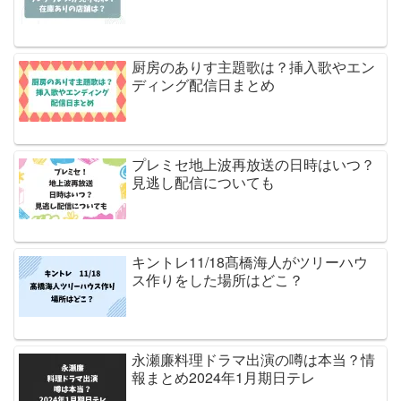
厨房のありす主題歌は？挿入歌やエン
ディング配信日まとめ
プレミセ地上波再放送の日時はいつ？
見逃し配信についても
キントレ11/18髙橋海人がツリーハウ
ス作りをした場所はどこ？
永瀬廉料理ドラマ出演の噂は本当？情
報まとめ2024年1月期日テレ