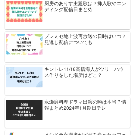
厨房のありす主題歌は？挿入歌やエン
ディング配信日まとめ
プレミセ地上波再放送の日時はいつ？
見逃し配信についても
キントレ11/18髙橋海人がツリーハウ
ス作りをした場所はどこ？
永瀬廉料理ドラマ出演の噂は本当？情
報まとめ2024年1月期日テレ
メシドラ永瀬廉がピザを食べたカフェ