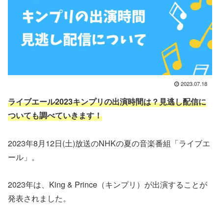
2023.07.18
ライブエール2023キンプリの出演時間は？見逃し配信に
ついても調べていきます！
2023年8月12日(土)放送のNHKの夏の音楽番組「ライブエ
ール」。
2023年は、King & Prince（キンプリ）が出演することが
発表されました。