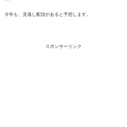
今年も、見逃し配信があると予想します。
スポンサーリンク