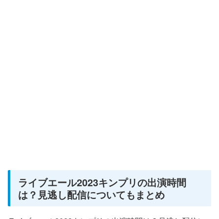
ライブエール2023キンプリの出演時間
は？見逃し配信についてもまとめ