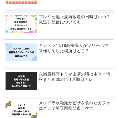
プレミセ地上波再放送の日時はいつ？
見逃し配信についても
キントレ11/18髙橋海人がツリーハウ
ス作りをした場所はどこ？
永瀬廉料理ドラマ出演の噂は本当？情
報まとめ2024年1月期日テレ
メシドラ永瀬廉がピザを食べたカフェ
はどこ？埼玉県秩父市ロケ地