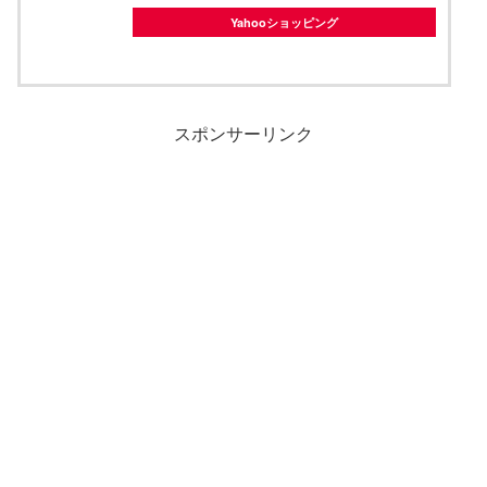
Yahooショッピング
スポンサーリンク