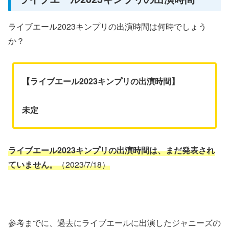
ライブエール2023キンプリの出演時間は何時でしょう
か？
【ライブエール2023キンプリの出演時間】
未定
ライブエール2023キンプリの出演時間は、まだ発表され
ていません。
（2023/7/18）
参考までに、過去にライブエールに出演したジャニーズの