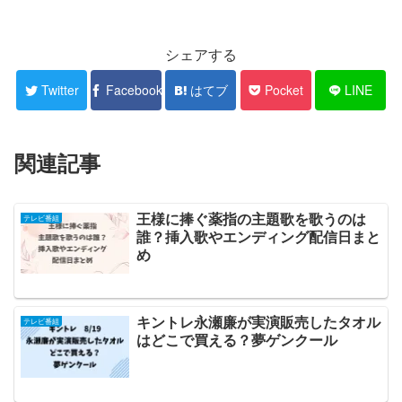
シェアする
Twitter
Facebook
はてブ
Pocket
LINE
関連記事
王様に捧ぐ薬指の主題歌を歌うのは
テレビ番組
誰？挿入歌やエンディング配信日まと
め
キントレ永瀬廉が実演販売したタオル
テレビ番組
はどこで買える？夢ゲンクール