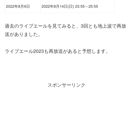
2022年8月6日
2022年8月14日(日) 23:55～25:55
過去のライブエールを見てみると、3回とも地上波で再放
送がありました。
ライブエール2023も再放送があると予想します。
スポンサーリンク