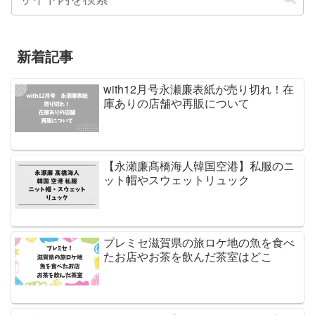
新着記事
with12月号永瀬廉表紙が売り切れ！在
庫ありの店舗や再販について
【永瀬廉髙橋海人韓国空港】私服のニ
ット帽やスウェットリュック
プレミセ滋賀県の旅ロケ地の魚を食べ
たお店やお茶を飲んだ茶室はどこ