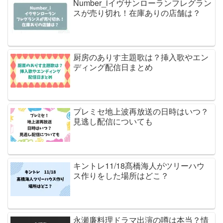
Number_iイヴサンローランフレグラン
スが売り切れ！在庫ありの店舗は？
厨房のありす主題歌は？挿入歌やエン
ディング配信日まとめ
プレミセ地上波再放送の日時はいつ？
見逃し配信についても
キントレ11/18髙橋海人がツリーハウ
ス作りをした場所はどこ？
永瀬廉料理ドラマ出演の噂は本当？情