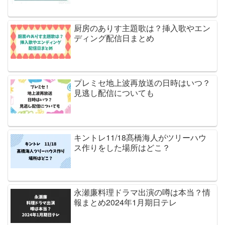
厨房のありす主題歌は？挿入歌やエン
ディング配信日まとめ
プレミセ地上波再放送の日時はいつ？
見逃し配信についても
キントレ11/18髙橋海人がツリーハウ
ス作りをした場所はどこ？
永瀬廉料理ドラマ出演の噂は本当？情
報まとめ2024年1月期日テレ