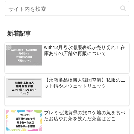
新着記事
with12月号永瀬廉表紙が売り切れ！在
庫ありの店舗や再販について
【永瀬廉髙橋海人韓国空港】私服のニ
ット帽やスウェットリュック
プレミセ滋賀県の旅ロケ地の魚を食べ
たお店やお茶を飲んだ茶室はどこ