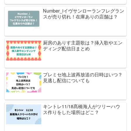
Number_iイヴサンローランフレグラン
スが売り切れ！在庫ありの店舗は？
厨房のありす主題歌は？挿入歌やエン
ディング配信日まとめ
プレミセ地上波再放送の日時はいつ？
見逃し配信についても
キントレ11/18髙橋海人がツリーハウ
ス作りをした場所はどこ？