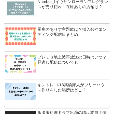
Number_iイヴサンローランフレグラン
スが売り切れ！在庫ありの店舗は？
厨房のありす主題歌は？挿入歌やエン
ディング配信日まとめ
プレミセ地上波再放送の日時はいつ？
見逃し配信についても
キントレ11/18髙橋海人がツリーハウ
ス作りをした場所はどこ？
永瀬廉料理ドラマ出演の噂は本当？情