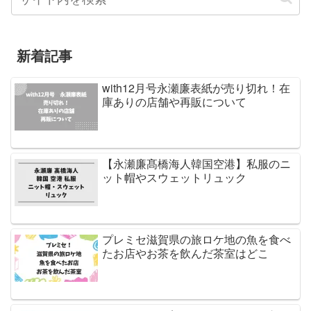
新着記事
with12月号永瀬廉表紙が売り切れ！在
庫ありの店舗や再販について
【永瀬廉髙橋海人韓国空港】私服のニ
ット帽やスウェットリュック
プレミセ滋賀県の旅ロケ地の魚を食べ
たお店やお茶を飲んだ茶室はどこ