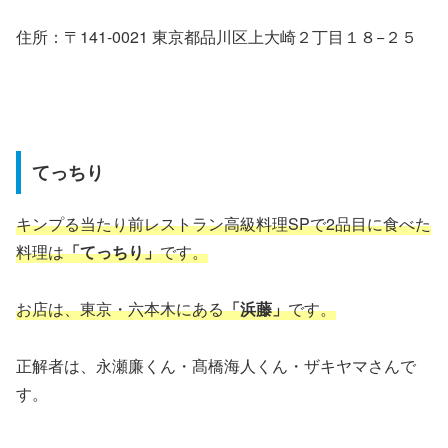
住所：〒141-0021 東京都品川区上大崎２丁目１８−２５
てっちり
キンプる当たり前レストラン高級料理SPで2品目に食べた
料理は
「てっちり」
です。
お店は、東京・六本木にある
「浜藤」
です。
正解者は、永瀬廉くん・髙橋海人くん・ザキヤマさんで
す。