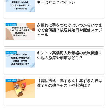
キーはどこ？バイトレ
夕暮れに手をつなぐはいつからいつま
テレビ番組
でで全何話？放送開始日や配信スケジ
ュール
キントレ髙橋海人炊飯器の旅in勝浦ロ
テレビ番組
ケ地の漁港や朝市はどこ？
【昔話法廷・赤ずきん】赤ずきん役は
テレビ番組
誰？その他キャストや判決は？