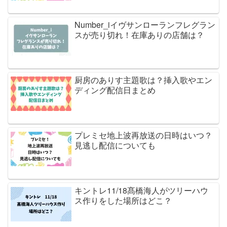
Number_iイヴサンローランフレグラン
スが売り切れ！在庫ありの店舗は？
厨房のありす主題歌は？挿入歌やエン
ディング配信日まとめ
プレミセ地上波再放送の日時はいつ？
見逃し配信についても
キントレ11/18髙橋海人がツリーハウ
ス作りをした場所はどこ？