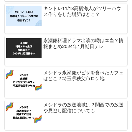
キントレ11/18髙橋海人がツリーハウ
ス作りをした場所はどこ？
永瀬廉料理ドラマ出演の噂は本当？情
報まとめ2024年1月期日テレ
メシドラ永瀬廉がピザを食べたカフェ
はどこ？埼玉県秩父市ロケ地
メシドラの放送地域は？関西での放送
や見逃し配信についても