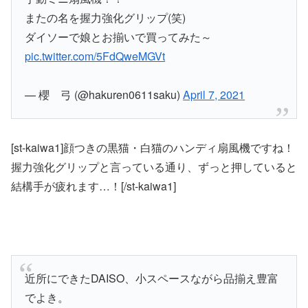
またの名を握力強化グリップ(笑)
ダイソーで娘とお揃いで買ってみた～
pic.twitter.com/5FdQweMGVt
— 櫻 弓 (@hakuren0611saku)
April 7, 2021
[st-kaiwa1]顔つきの黒猫・白猫のハンディ扇風機ですね！
握力強化グリップと言っている通り、ずっと押していると
結構手が疲れます…！[/st-kaiwa1]
近所にできたDAISO、小スペースながら品揃え豊富
でよき。