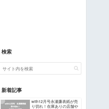
検索
新着記事
with12月号永瀬廉表紙が売
り切れ！在庫ありの店舗や