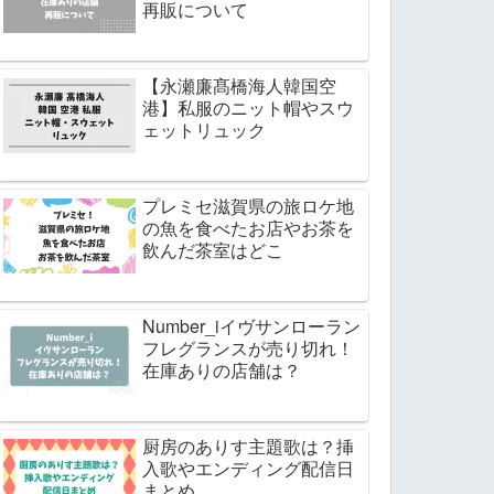
再販について
【永瀬廉髙橋海人韓国空
港】私服のニット帽やスウ
ェットリュック
プレミセ滋賀県の旅ロケ地
の魚を食べたお店やお茶を
飲んだ茶室はどこ
Number_iイヴサンローラン
フレグランスが売り切れ！
在庫ありの店舗は？
厨房のありす主題歌は？挿
入歌やエンディング配信日
まとめ