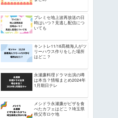
プレミセ地上波再放送の日
時はいつ？見逃し配信につ
いても
キントレ11/18髙橋海人がツ
リーハウス作りをした場所
はどこ？
永瀬廉料理ドラマ出演の噂
は本当？情報まとめ2024年
1月期日テレ
メシドラ永瀬廉がピザを食
べたカフェはどこ？埼玉県
秩父市ロケ地