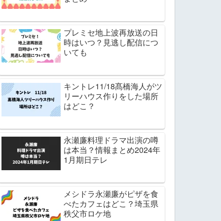
プレミセ地上波再放送の日
時はいつ？見逃し配信につ
いても
キントレ11/18髙橋海人がツ
リーハウス作りをした場所
はどこ？
永瀬廉料理ドラマ出演の噂
は本当？情報まとめ2024年
1月期日テレ
メシドラ永瀬廉がピザを食
べたカフェはどこ？埼玉県
秩父市ロケ地