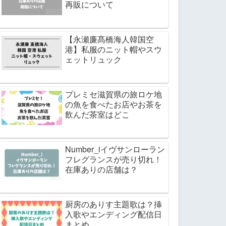
再販について
【永瀬廉髙橋海人韓国空
港】私服のニット帽やスウ
ェットリュック
プレミセ滋賀県の旅ロケ地
の魚を食べたお店やお茶を
飲んだ茶室はどこ
Number_iイヴサンローラン
フレグランスが売り切れ！
在庫ありの店舗は？
厨房のありす主題歌は？挿
入歌やエンディング配信日
まとめ