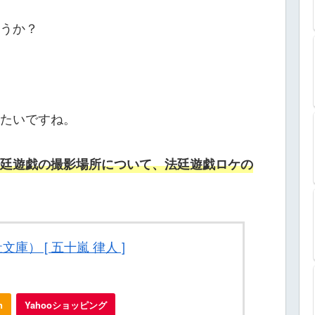
うか？
たいですね。
廷遊戯の撮影場所について、法廷遊戯ロケの
庫） [ 五十嵐 律人 ]
n
Yahooショッピング