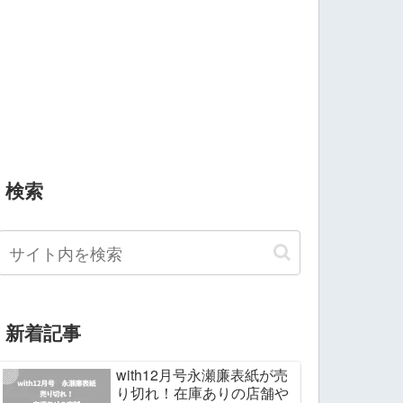
検索
新着記事
with12月号永瀬廉表紙が売
り切れ！在庫ありの店舗や