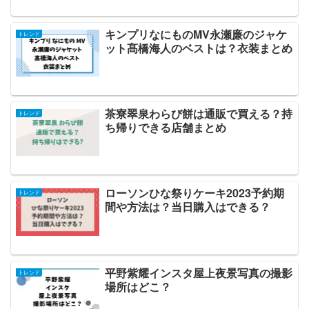
キンプリなにものMV永瀬廉のジャケ
トレンド
ット髙橋海人のベストは？衣装まとめ
茶寮翠泉わらび餅は通販で買える？持
トレンド
ち帰りできる店舗まとめ
ローソンひな祭りケーキ2023予約期
トレンド
間や方法は？当日購入はできる？
平野紫耀インスタ屋上夜景写真の撮影
トレンド
場所はどこ？