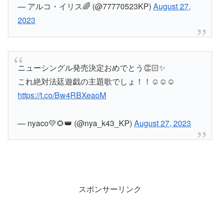
— アルコ・イリス🌈 (@77770523KP)
August 27,
2023
ニューシングル発売決定おめでとう👏🏻✨
これ絶対法廷遊戯の主題歌でしょ！！☺️☺️☺️
https://t.co/Bw4RBXeaoM
— nyaco💛🌻👑 (@nya_k43_KP)
August 27, 2023
スポンサーリンク