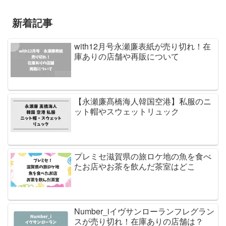
新着記事
with12月号永瀬廉表紙が売り切れ！在
庫ありの店舗や再販について
【永瀬廉髙橋海人韓国空港】私服のニ
ット帽やスウェットリュック
プレミセ滋賀県の旅ロケ地の魚を食べ
たお店やお茶を飲んだ茶室はどこ
Number_iイヴサンローランフレグラン
スが売り切れ！在庫ありの店舗は？