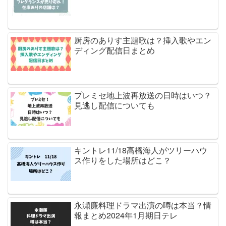
厨房のありす主題歌は？挿入歌やエン
ディング配信日まとめ
プレミセ地上波再放送の日時はいつ？
見逃し配信についても
キントレ11/18髙橋海人がツリーハウ
ス作りをした場所はどこ？
永瀬廉料理ドラマ出演の噂は本当？情
報まとめ2024年1月期日テレ