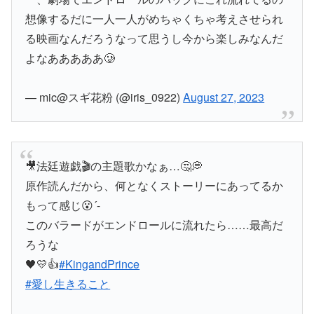
想像するだに一人一人がめちゃくちゃ考えさせられ
る映画なんだろうなって思うし今から楽しみなんだ
よなあああああ🥲
— mic@スギ花粉 (@iris_0922)
August 27, 2023
🎥法廷遊戯🎬の主題歌かなぁ…🤔💭
原作読んだから、何となくストーリーにあってるか
もって感じ😮´-
このバラードがエンドロールに流れたら……最高だ
ろうな
🖤💛👍
#KingandPrince
#愛し生きること