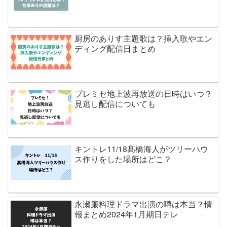
厨房のありす主題歌は？挿入歌やエン
ディング配信日まとめ
プレミセ地上波再放送の日時はいつ？
見逃し配信についても
キントレ11/18髙橋海人がツリーハウ
ス作りをした場所はどこ？
永瀬廉料理ドラマ出演の噂は本当？情
報まとめ2024年1月期日テレ