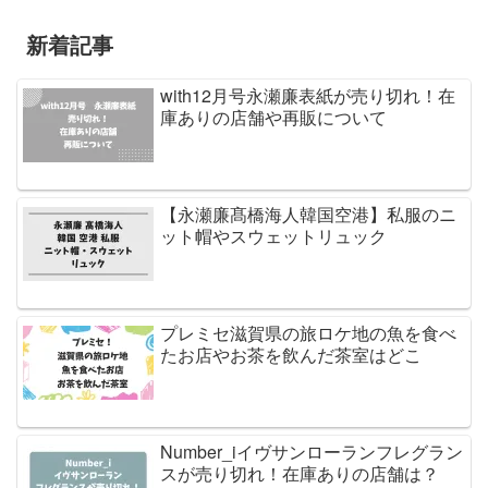
新着記事
with12月号永瀬廉表紙が売り切れ！在
庫ありの店舗や再販について
【永瀬廉髙橋海人韓国空港】私服のニ
ット帽やスウェットリュック
プレミセ滋賀県の旅ロケ地の魚を食べ
たお店やお茶を飲んだ茶室はどこ
Number_iイヴサンローランフレグラン
スが売り切れ！在庫ありの店舗は？