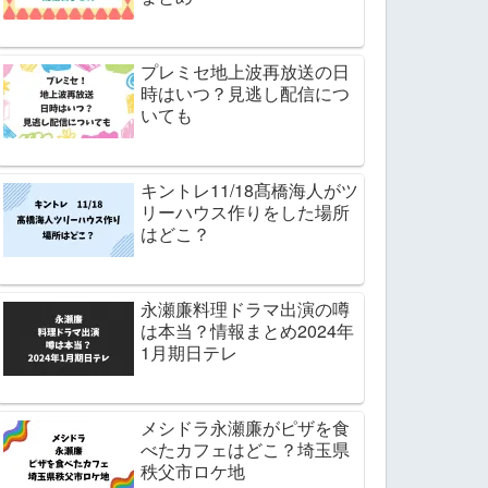
プレミセ地上波再放送の日
時はいつ？見逃し配信につ
いても
キントレ11/18髙橋海人がツ
リーハウス作りをした場所
はどこ？
永瀬廉料理ドラマ出演の噂
は本当？情報まとめ2024年
1月期日テレ
メシドラ永瀬廉がピザを食
べたカフェはどこ？埼玉県
秩父市ロケ地