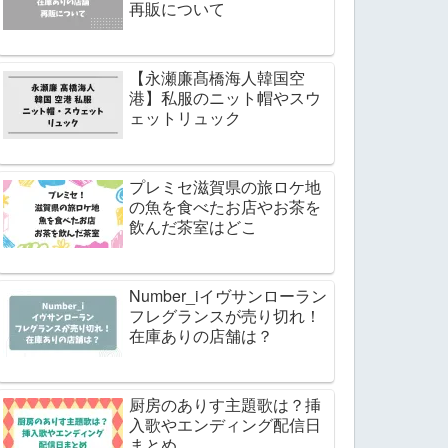
再販について
【永瀬廉髙橋海人韓国空
港】私服のニット帽やスウ
ェットリュック
プレミセ滋賀県の旅ロケ地
の魚を食べたお店やお茶を
飲んだ茶室はどこ
Number_iイヴサンローラン
フレグランスが売り切れ！
在庫ありの店舗は？
厨房のありす主題歌は？挿
入歌やエンディング配信日
まとめ