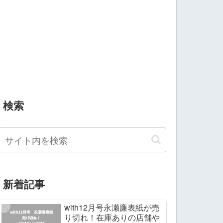
検索
新着記事
with12月号永瀬廉表紙が売
り切れ！在庫ありの店舗や