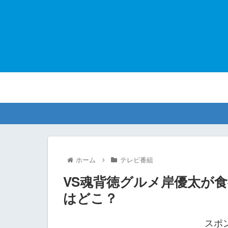
ホーム
テレビ番組
VS魂背徳グルメ岸優太が
はどこ？
スポ