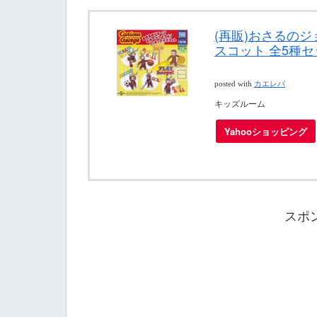
(再販)おさるの
スコット 全5種セ
posted with
カエレバ
キッズルーム
Yahooショッピング
スポ