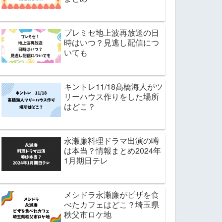
プレミセ地上波再放送の日
時はいつ？見逃し配信につ
いても
キントレ11/18髙橋海人がツ
リーハウス作りをした場所
はどこ？
永瀬廉料理ドラマ出演の噂
は本当？情報まとめ2024年
1月期日テレ
メシドラ永瀬廉がピザを食
べたカフェはどこ？埼玉県
秩父市ロケ地