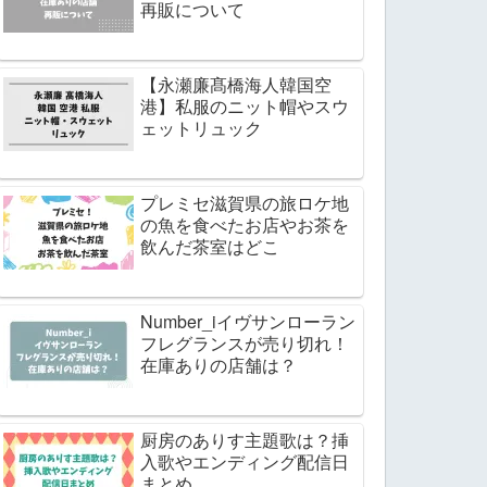
再販について
【永瀬廉髙橋海人韓国空
港】私服のニット帽やスウ
ェットリュック
プレミセ滋賀県の旅ロケ地
の魚を食べたお店やお茶を
飲んだ茶室はどこ
Number_iイヴサンローラン
フレグランスが売り切れ！
在庫ありの店舗は？
厨房のありす主題歌は？挿
入歌やエンディング配信日
まとめ