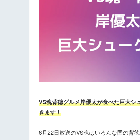
VS魂背徳グルメ岸優太が食べた巨大シ
きます！
6月22日放送のVS魂はいろんな国の