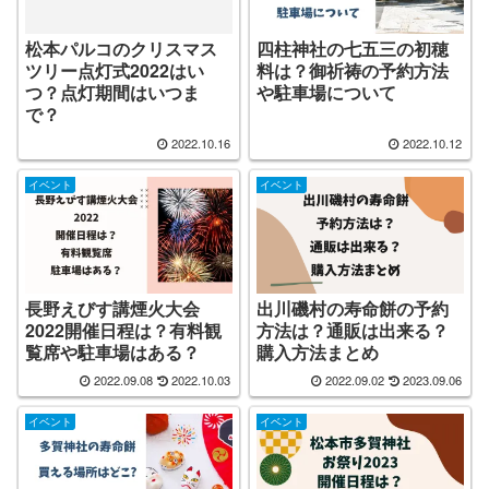
松本パルコのクリスマス
四柱神社の七五三の初穂
ツリー点灯式2022はい
料は？御祈祷の予約方法
つ？点灯期間はいつま
や駐車場について
で？
2022.10.16
2022.10.12
イベント
イベント
長野えびす講煙火大会
出川磯村の寿命餅の予約
2022開催日程は？有料観
方法は？通販は出来る？
覧席や駐車場はある？
購入方法まとめ
2022.09.08
2022.10.03
2022.09.02
2023.09.06
イベント
イベント