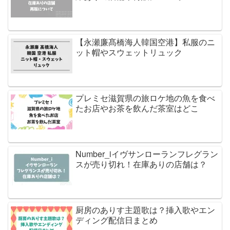
【永瀬廉髙橋海人韓国空港】私服のニ
ット帽やスウェットリュック
プレミセ滋賀県の旅ロケ地の魚を食べ
たお店やお茶を飲んだ茶室はどこ
Number_iイヴサンローランフレグラン
スが売り切れ！在庫ありの店舗は？
厨房のありす主題歌は？挿入歌やエン
ディング配信日まとめ