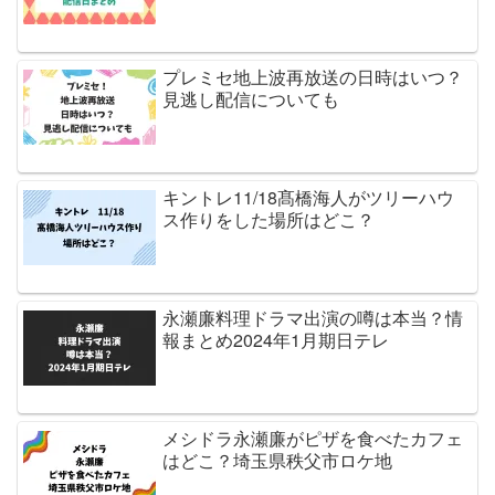
プレミセ地上波再放送の日時はいつ？
見逃し配信についても
キントレ11/18髙橋海人がツリーハウ
ス作りをした場所はどこ？
永瀬廉料理ドラマ出演の噂は本当？情
報まとめ2024年1月期日テレ
メシドラ永瀬廉がピザを食べたカフェ
はどこ？埼玉県秩父市ロケ地